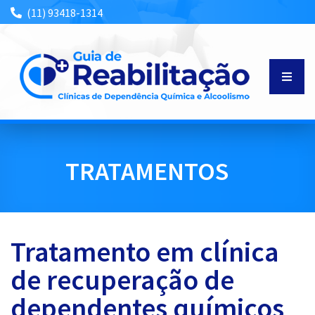
(11) 93418-1314
HOME
TRATAMENTOS
SOBRE NÓS
TRATAMENTOS
Tratamento em clínica
de recuperação de
INTERNAÇÕES
dependentes químicos